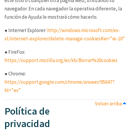
este sitio o cualquier otra página web,
utilizando su
navegador. En cada navegador la operativa diferente, la
función de Ayuda le mostrará
cómo hacerlo.
● Internet Explorer:
http://windows.microsoft.com/es-
xl/internet-explorer/delete-manage-cookies#ie="ie-10"
● FireFox:
https://support.mozilla.org/es/kb/Borrar%20cookies
● Chrome:
https://support.google.com/chrome/answer/95647?
hl="es"
Volver arriba
Política de
privacidad