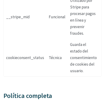
Utilizado por
Stripe para
procesar pagos
__stripe_mid
Funcional
1 
en línea y
prevenir
fraudes.
Guarda el
estado del
cookieconsent_status
Técnica
consentimiento
P
de cookies del
usuario.
Política completa