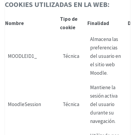
COOKIES UTILIZADAS EN LA WEB:
Tipo de
Nombre
Finalidad
Du
cookie
Almacena las
preferencias
MOODLEID1_
Técnica
del usuario en
2
el sitio web
Moodle.
Mantiene la
sesión activa
MoodleSession
Técnica
del usuario
S
durante su
navegación.