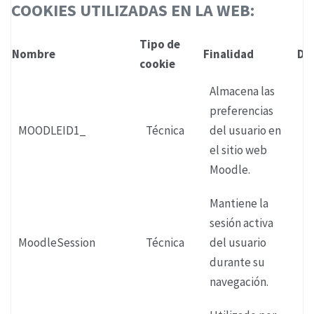
COOKIES UTILIZADAS EN LA WEB:
Tipo de
Nombre
Finalidad
Du
cookie
Almacena las
preferencias
MOODLEID1_
Técnica
del usuario en
2
el sitio web
Moodle.
Mantiene la
sesión activa
MoodleSession
Técnica
del usuario
S
durante su
navegación.