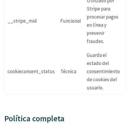
Utilizado por
Stripe para
procesar pagos
__stripe_mid
Funcional
1 
en línea y
prevenir
fraudes.
Guarda el
estado del
cookieconsent_status
Técnica
consentimiento
P
de cookies del
usuario.
Política completa