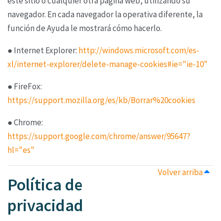
este sitio o cualquier otra página web,
utilizando su
navegador. En cada navegador la operativa diferente, la
función de Ayuda le mostrará
cómo hacerlo.
● Internet Explorer:
http://windows.microsoft.com/es-
xl/internet-explorer/delete-manage-cookies#ie="ie-10"
● FireFox:
https://support.mozilla.org/es/kb/Borrar%20cookies
● Chrome:
https://support.google.com/chrome/answer/95647?
hl="es"
Volver arriba
Política de
privacidad